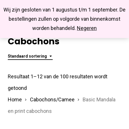
Menu
Skip
Missbluesieraden
Wij zijn gesloten van 1 augustus t/m 1 september. De
search
account
to
Close
bestellingen zullen op volgorde van binnenkomst
main
Basic Mandala En Print
Menu
worden behandeld.
Negeren
content
Cabochons
Standaard sortering
Resultaat 1–12 van de 100 resultaten wordt
getoond
Home
Cabochons/Camee
Basic Mandala
en print cabochons