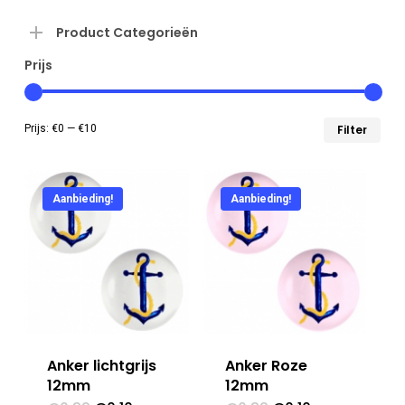
Product Categorieën
Prijs
Min
Max
Prijs:
€0
—
€10
Filter
prij
prij
Aanbieding!
Aanbieding!
Anker lichtgrijs
Anker Roze
12mm
12mm