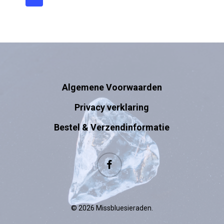
Algemene Voorwaarden
Privacy verklaring
Bestel & Verzendinformatie
facebook
© 2026 Missbluesieraden.