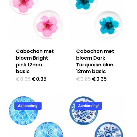
Cabochon met
Cabochon met
bloem Bright
bloem Dark
pink 12mm
Turquoise blue
basic
12mm basic
Oorspronkelijke
Huidige
Oorspronkelijke
Huidige
€
0.65
€
0.35
€
0.65
€
0.35
prijs
prijs
prijs
prijs
was:
is:
was:
is:
€0.65.
€0.35.
€0.65.
€0.35.
Aanbieding!
Aanbieding!