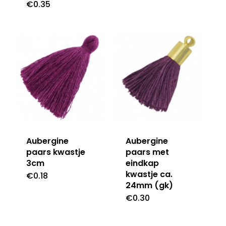
€
0.35
Aubergine
Aubergine
paars kwastje
paars met
3cm
eindkap
kwastje ca.
€
0.18
24mm (gk)
€
0.30