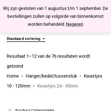
Menu
Skip
Missbluesieraden
Wij zijn gesloten van 1 augustus t/m 1 september. De
search
account
to
Close
bestellingen zullen op volgorde van binnenkomst
main
Kwastjes 24 - 45mm
Menu
worden behandeld.
Negeren
content
Standaard sortering
Resultaat 1–12 van de 76 resultaten wordt
getoond
Home
Hanger/bedel/tussenstuk
Kwastjes
10 - 120mm
Kwastjes 24 - 45mm
Product Categorieën