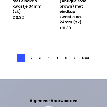
met eindkap
(Antique rose
kwastje 34mm
brown) met
(zk)
eindkap
kwastje ca.
€
0.32
24mm (zk)
€
0.30
1
2
3
4
5
6
7
Next
Algemene Voorwaarden