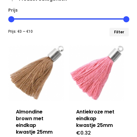
Prijs
Min
Max
Prijs:
€0
—
€10
Filter
prij
prij
Almondine
Antiekroze met
brown met
eindkap
eindkap
kwastje 25mm
kwastje 25mm
€
0.32