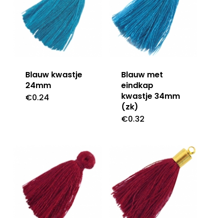
Blauw kwastje
Blauw met
24mm
eindkap
kwastje 34mm
€
0.24
(zk)
€
0.32