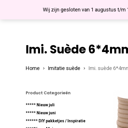
Skip
Facebook
Wij zijn gesloten van 1 augustus t/m
to
main
content
Imi. Suède 6*4m
Hit enter to search or ESC to close
Home
Imitatie suède
Imi. suède 6*4m
Product Categorieën
***** Nieuw juli
***** Nieuw juni
****** DIY pakketjes / Inspiratie