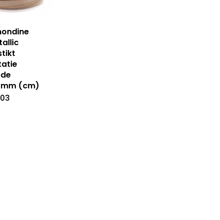
mondine
allic
tikt
tatie
éde
4mm (cm)
.03