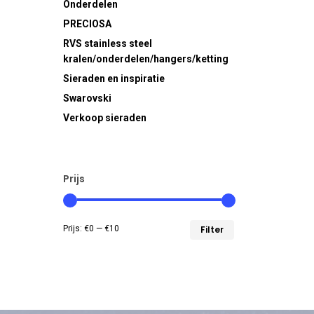
Onderdelen
PRECIOSA
RVS
stainless steel
kralen/onderdelen/hangers/ketting
Sieraden en inspiratie
Swarovski
Verkoop sieraden
Prijs
Min.
Max.
Prijs:
€0
—
€10
Filter
prijs
prijs