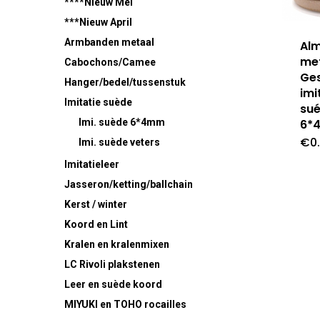
****Nieuw Mei
***Nieuw April
Armbanden metaal
Al
met
Cabochons/Camee
Ges
Hanger/bedel/tussenstuk
imi
Imitatie suède
su
6*
Imi. suède 6*4mm
€
0
Imi. suède veters
Imitatieleer
Jasseron/ketting/ballchain
Kerst / winter
Koord en Lint
Kralen en kralenmixen
LC Rivoli plakstenen
Leer en suède koord
MIYUKI en TOHO rocailles