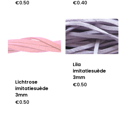
€
0.50
€
0.40
Lila
imitatiesuède
3mm
Lichtrose
€
0.50
imitatiesuède
3mm
€
0.50