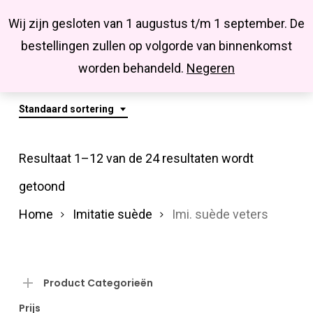
Menu
Skip
Missbluesieraden
Wij zijn gesloten van 1 augustus t/m 1 september. De
search
account
to
Close
bestellingen zullen op volgorde van binnenkomst
main
Imi. Suède Veters
Menu
worden behandeld.
Negeren
content
Standaard sortering
Resultaat 1–12 van de 24 resultaten wordt
getoond
Home
Imitatie suède
Imi. suède veters
Product Categorieën
Prijs