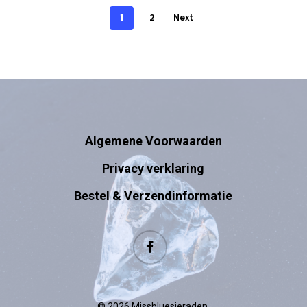
1
2
Next
Algemene Voorwaarden
Privacy verklaring
Bestel & Verzendinformatie
facebook
© 2026 Missbluesieraden.