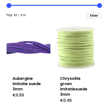
Min
Max
Prijs:
€0
—
€10
Filter
prij
prij
Aubergine
Chrysolite
imitatie suede
groen
3mm
imitatiesuede
3mm
€
0.50
€
0.45