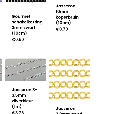
Jasseron
10mm
Gourmet
koperbruin
schakelketting
(10cm)
3mm zwart
€
0.70
(10cm)
€
0.50
Jasseron 3-
3,5mm
zilverkleur
(1m)
Jasseron
€
3.25