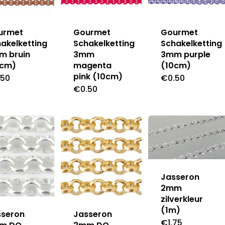
urmet
Gourmet
Gourmet
akelketting
Schakelketting
Schakelketting
m bruin
3mm
3mm purple
0cm)
magenta
(10cm)
pink (10cm)
.50
€
0.50
€
0.50
Jasseron
2mm
zilverkleur
(1m)
sseron
Jasseron
€
1.75