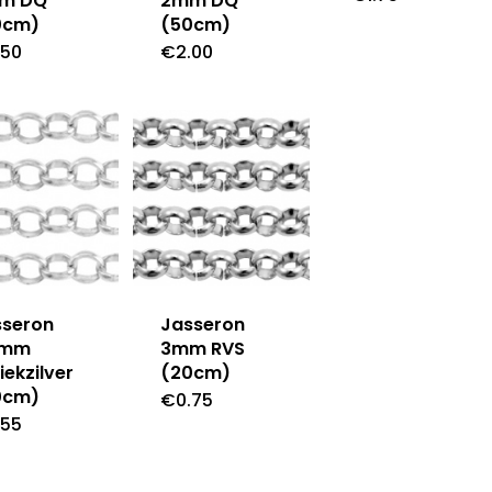
m DQ
2mm DQ
0cm)
(50cm)
.50
€
2.00
sseron
Jasseron
8mm
3mm RVS
iekzilver
(20cm)
0cm)
€
0.75
.55