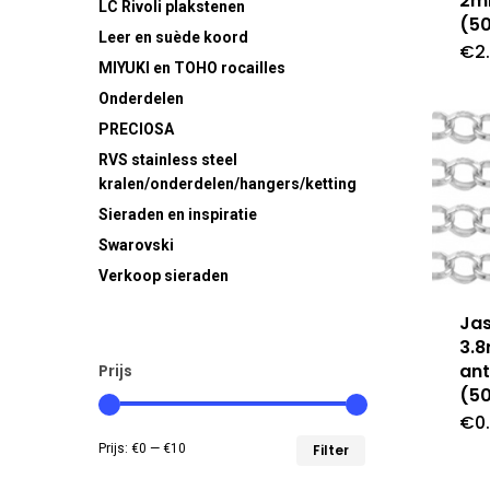
2m
LC Rivoli plakstenen
(5
Leer en suède koord
€
2
MIYUKI en TOHO rocailles
Onderdelen
PRECIOSA
RVS
stainless steel
kralen/onderdelen/hangers/ketting
Sieraden en inspiratie
Swarovski
Verkoop sieraden
Ja
3.
ant
Prijs
(5
€
0
Min.
Max.
Prijs:
€0
—
€10
Filter
prijs
prijs