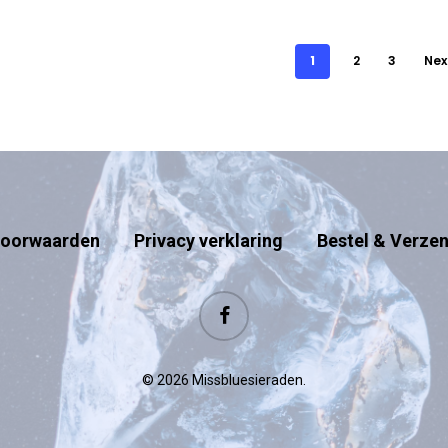
1
2
3
Nex
oorwaarden
Privacy verklaring
Bestel & Verze
facebook
© 2026 Missbluesieraden.