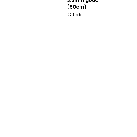
3,8mm goud
(50cm)
€
0.55