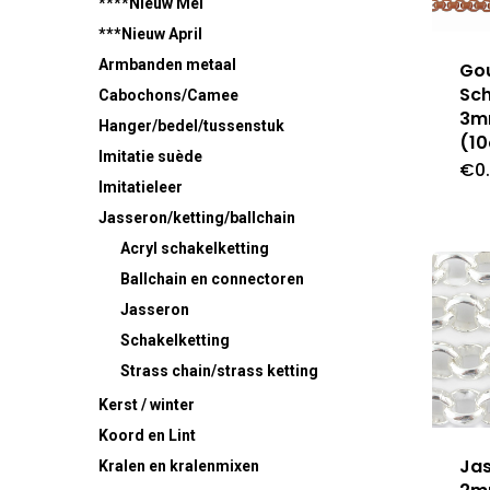
****Nieuw Mei
***Nieuw April
Armbanden metaal
Go
Sch
Cabochons/Camee
3m
Hanger/bedel/tussenstuk
(1
Imitatie suède
€
0
Imitatieleer
Jasseron/ketting/ballchain
Acryl schakelketting
Ballchain en connectoren
Jasseron
Schakelketting
Strass chain/strass ketting
Kerst / winter
Koord en Lint
Ja
Kralen en kralenmixen