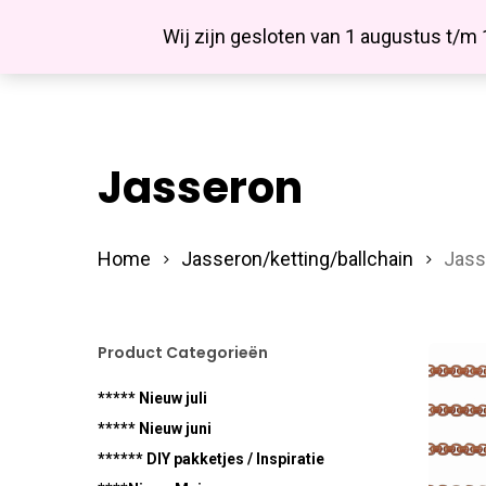
Skip
Facebook
Wij zijn gesloten van 1 augustus t/m
to
main
content
Jasseron
Hit enter to search or ESC to close
Home
Jasseron/ketting/ballchain
Jass
Product Categorieën
***** Nieuw juli
***** Nieuw juni
****** DIY pakketjes / Inspiratie