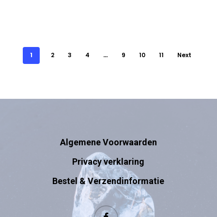
1
2
3
4
…
9
10
11
Next
Algemene Voorwaarden
Privacy verklaring
Bestel & Verzendinformatie
facebook