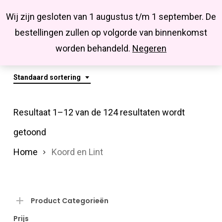
Menu
Skip
Missbluesieraden
Wij zijn gesloten van 1 augustus t/m 1 september. De
search
account
to
Close
bestellingen zullen op volgorde van binnenkomst
main
Koord En Lint
Menu
worden behandeld.
Negeren
content
Standaard sortering
Resultaat 1–12 van de 124 resultaten wordt
getoond
Home
Koord en Lint
Product Categorieën
Prijs