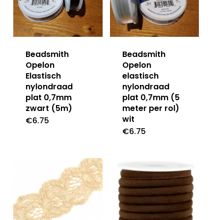
Beadsmith
Beadsmith
Opelon
Opelon
Elastisch
elastisch
nylondraad
nylondraad
plat 0,7mm
plat 0,7mm (5
zwart (5m)
meter per rol)
wit
€
6.75
€
6.75