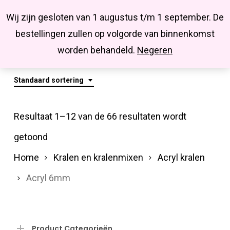
Menu
Skip
Missbluesieraden
Wij zijn gesloten van 1 augustus t/m 1 september. De
search
account
to
Close
bestellingen zullen op volgorde van binnenkomst
main
Acryl 6mm
Menu
worden behandeld.
Negeren
content
Standaard sortering
Resultaat 1–12 van de 66 resultaten wordt
getoond
Home
Kralen en kralenmixen
Acryl kralen
Acryl 6mm
Product Categorieën