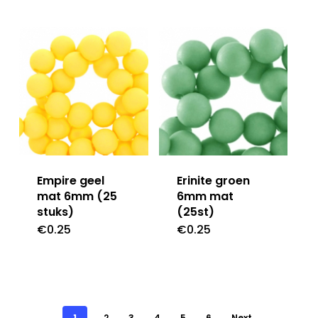
Empire geel
Erinite groen
mat 6mm (25
6mm mat
stuks)
(25st)
€
0.25
€
0.25
1
2
3
4
5
6
Next