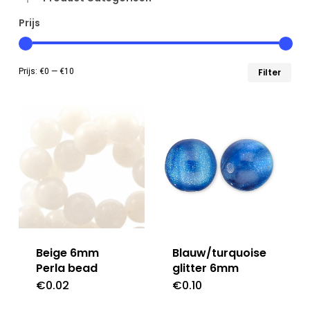
Prijs
Min
Max
Prijs:
€0
—
€10
Filter
prij
prij
Beige 6mm
Blauw/turquoise
Perla bead
glitter 6mm
€
0.02
€
0.10