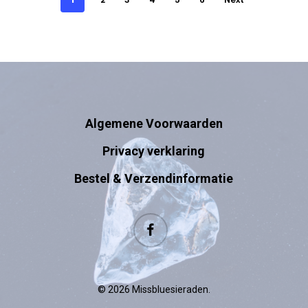
Algemene Voorwaarden
Privacy verklaring
Bestel & Verzendinformatie
facebook
© 2026 Missbluesieraden.