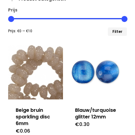
Prijs
Min
Max
Prijs:
€0
—
€10
Filter
prij
prij
Beige bruin
Blauw/turquoise
sparkling disc
glitter 12mm
6mm
€
0.30
€
0.06