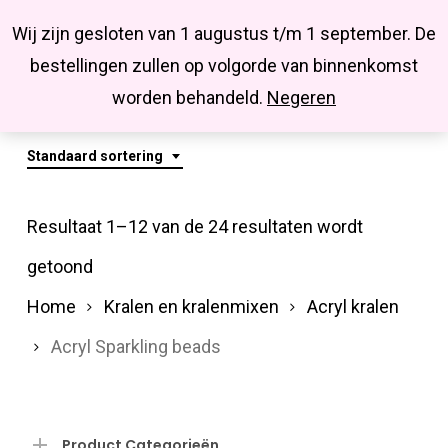
Menu
Skip
Missbluesieraden
Wij zijn gesloten van 1 augustus t/m 1 september. De
search
account
to
Close
bestellingen zullen op volgorde van binnenkomst
main
Acryl Sparkling Beads
Menu
worden behandeld.
Negeren
content
Standaard sortering
Resultaat 1–12 van de 24 resultaten wordt
getoond
Home
Kralen en kralenmixen
Acryl kralen
Acryl Sparkling beads
Product Categorieën