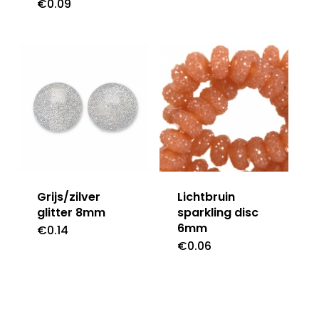
€
0.09
Grijs/zilver
Lichtbruin
glitter 8mm
sparkling disc
6mm
€
0.14
€
0.06