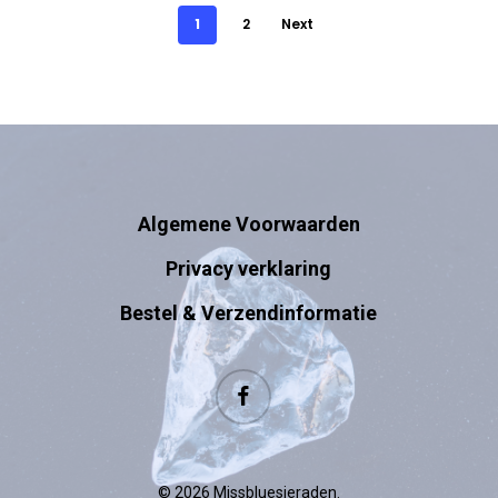
1
2
Next
Algemene Voorwaarden
Privacy verklaring
Bestel & Verzendinformatie
facebook
© 2026 Missbluesieraden.