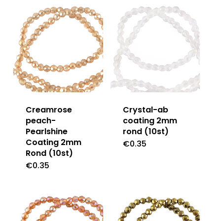
Creamrose
Crystal-ab
peach-
coating 2mm
Pearlshine
rond (10st)
Coating 2mm
€
0.35
Rond (10st)
€
0.35