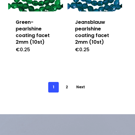
Green-
Jeansblauw
pearlshine
pearlshine
coating facet
coating facet
2mm (10st)
2mm (10st)
€
0.25
€
0.25
1
2
Next