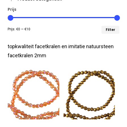
Prijs
Min
Max
Prijs:
€0
—
€10
Filter
prij
prij
topkwaliteit facetkralen en imitatie natuursteen
facetkralen 2mm