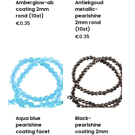
Amberglow-ab
Antiekgoud
coating 2mm
metallic-
rond (10st)
pearlshine
2mm rond
€
0.35
(10st)
€
0.35
Aqua blue
Black-
pearlshine
pearlshine
coating facet
coating 2mm