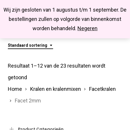
Menu
Skip
Missbluesieraden
Wij zijn gesloten van 1 augustus t/m 1 september. De
search
account
to
Close
bestellingen zullen op volgorde van binnenkomst
main
Facet 2mm
Menu
worden behandeld.
Negeren
content
Standaard sortering
Resultaat 1–12 van de 23 resultaten wordt
getoond
Home
Kralen en kralenmixen
Facetkralen
Facet 2mm
Product Categorieën