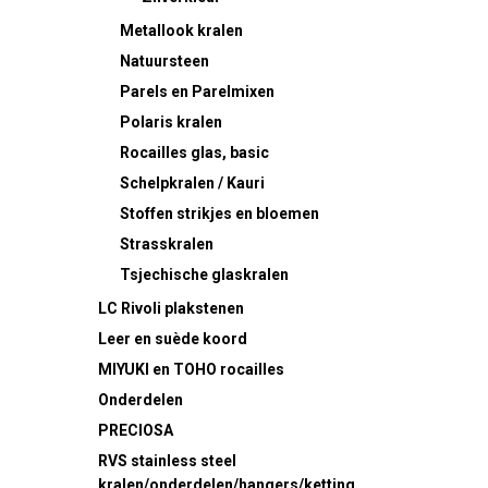
Metallook kralen
Natuursteen
Parels en Parelmixen
Polaris kralen
Rocailles
glas, basic
Schelpkralen / Kauri
Stoffen strikjes en bloemen
Strasskralen
Tsjechische glaskralen
LC Rivoli plakstenen
Leer en suède koord
MIYUKI en TOHO rocailles
Onderdelen
PRECIOSA
RVS
stainless steel
kralen/onderdelen/hangers/ketting