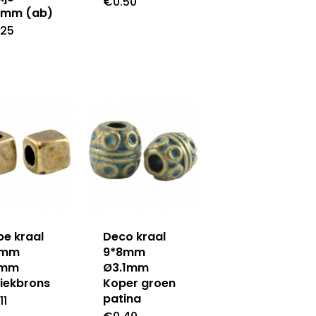
€
0.50
5mm (ab)
.25
e kraal
Deco kraal
8mm
9*8mm
mm
Ø3.1mm
iekbrons
Koper groen
patina
11