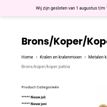
Skip
Facebook
Wij zijn gesloten van 1 augustus t/m
to
main
content
Brons/koper/kope
Hit enter to search or ESC to close
Home
Kralen en kralenmixen
Metalen k
Brons/koper/koper patina
Product Categorieën
***** Nieuw juli
***** Nieuw juni