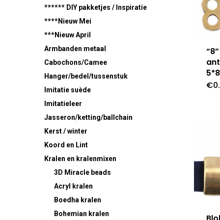
****** DIY pakketjes / Inspiratie
****Nieuw Mei
***Nieuw April
Armbanden metaal
“8”
ant
Cabochons/Camee
5*
Hanger/bedel/tussenstuk
€
0
Imitatie suède
Imitatieleer
Jasseron/ketting/ballchain
Kerst / winter
Koord en Lint
Kralen en kralenmixen
3D Miracle beads
Acryl kralen
Boedha kralen
Bohemian kralen
Blo