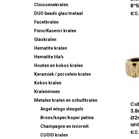
8*
Cloisonnekralen
€
0
DUO beads glas/metaal
Facetkralen
Fimo/Kasmiri kralen
Glaskralen
Hematite kralen
Hematite tila's
Houten en kokos kralen
Keramiek / porcelein kralen
Kokos kralen
Kralenmixen
Metalen kralen en schuifkralen
Cub
Angel wings
vleugels
3.
Ø2
Brons/koper/koper patina
ant
Champagne en ivoorwit
€
0.
CUOIO kralen