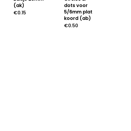
(ak)
dots voor
5/6mm plat
€
0.15
koord (ab)
€
0.50