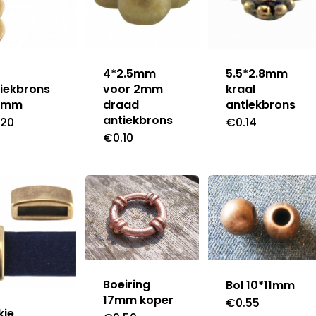
4*2.5mm
5.5*2.8mm
iekbrons
voor 2mm
kraal
8mm
draad
antiekbrons
antiekbrons
.20
€
0.14
€
0.10
Boeiring
Bol 10*11mm
17mm koper
€
0.55
kje