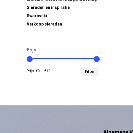
Sieraden en inspiratie
Swarovski
Verkoop sieraden
Prijs
Min.
Max.
Prijs:
€0
—
€10
Filter
prijs
prijs
Algemene V