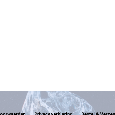
oorwaarden
Privacy verklaring
Bestel & Verze