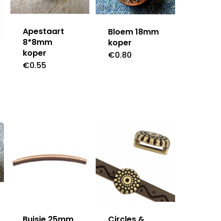
Apestaart
Bloem 18mm
8*8mm
koper
koper
€
0.80
€
0.55
Buisje 25mm
Circles &