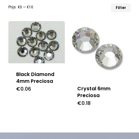
Min
Max
Prijs:
€0
—
€10
Filter
prij
prij
Black Diamond
4mm Preciosa
Crystal 6mm
€
0.06
Preciosa
€
0.18