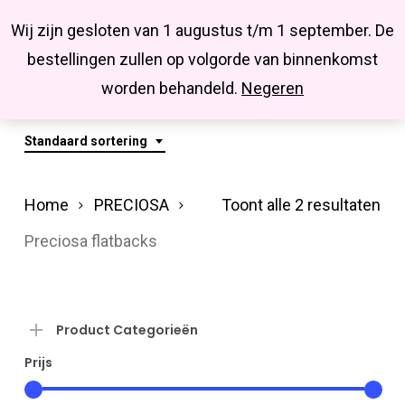
Menu
Skip
Missbluesieraden
Wij zijn gesloten van 1 augustus t/m 1 september. De
search
account
to
Close
bestellingen zullen op volgorde van binnenkomst
main
Preciosa Flatbacks
Menu
worden behandeld.
Negeren
content
Standaard sortering
Home
PRECIOSA
Toont alle 2 resultaten
Preciosa flatbacks
Product Categorieën
Prijs