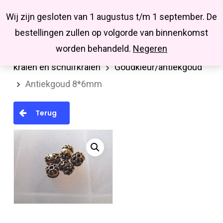
Menu
Skip
Missbluesieraden
Wij zijn gesloten van 1 augustus t/m 1 september. De
search
account
to
Close
bestellingen zullen op volgorde van binnenkomst
main
Menu
worden behandeld.
Negeren
Home
Kralen en kralenmixen
Metalen
content
kralen en schuifkralen
Goudkleur/antiekgoud
Antiekgoud 8*6mm
Terug