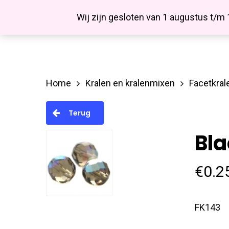
Skip
Facebook
Wij zijn gesloten van 1 augustus t/m
to
main
content
Home
Kralen en kralenmixen
Facetkral
Hit enter to search or ESC to close
Terug
Bl
€
0.2
FK143