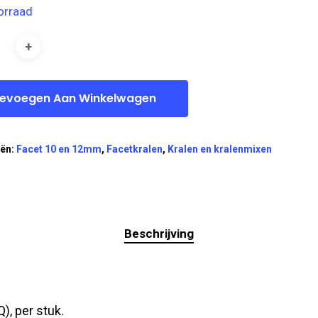
orraad
evoegen Aan Winkelwagen
eën:
Facet 10 en 12mm
,
Facetkralen
,
Kralen en kralenmixen
Beschrijving
, per stuk.