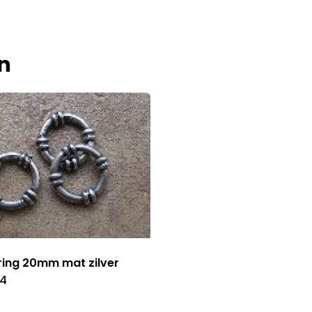
n
ring 20mm mat zilver
54