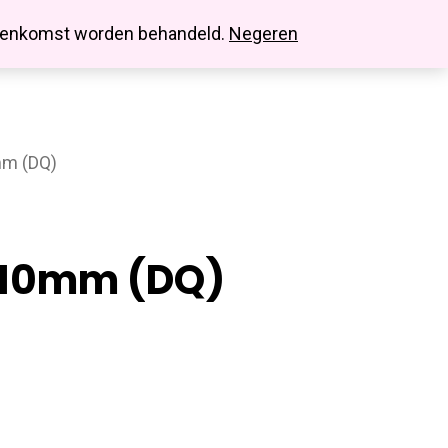
search
account
innenkomst worden behandeld.
Negeren
mm (DQ)
 10mm (DQ)