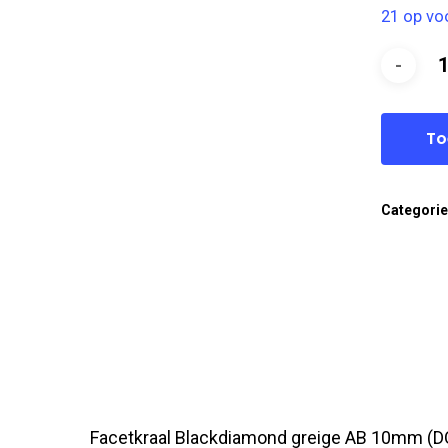
21 op vo
To
Categori
Facetkraal Blackdiamond greige AB 10mm (DQ)