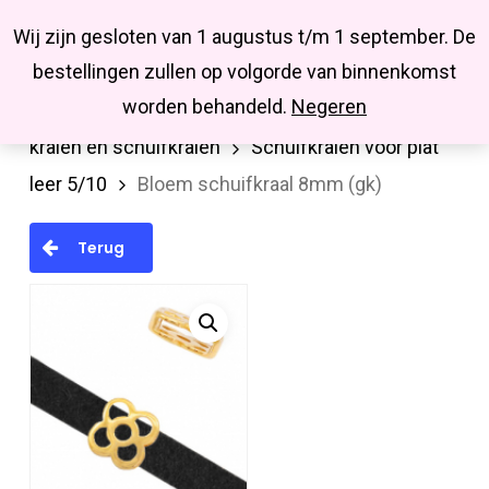
Menu
Skip
Missbluesieraden
Wij zijn gesloten van 1 augustus t/m 1 september. De
search
account
to
Close
bestellingen zullen op volgorde van binnenkomst
main
Menu
worden behandeld.
Negeren
Home
Kralen en kralenmixen
Metalen
content
kralen en schuifkralen
Schuifkralen voor plat
leer 5/10
Bloem schuifkraal 8mm (gk)
Terug