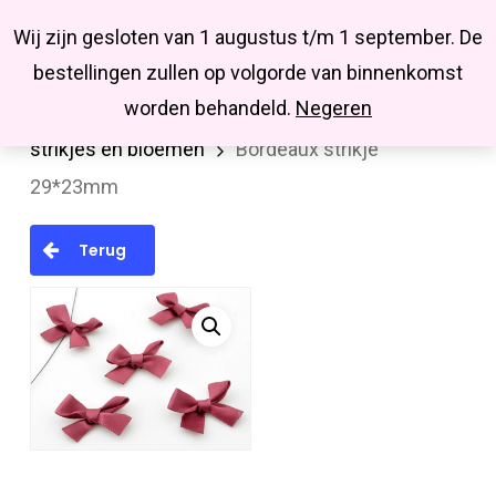
Menu
Skip
Missbluesieraden
Wij zijn gesloten van 1 augustus t/m 1 september. De
search
account
to
Close
bestellingen zullen op volgorde van binnenkomst
main
Menu
worden behandeld.
Negeren
Home
Kralen en kralenmixen
Stoffen
content
strikjes en bloemen
Bordeaux strikje
29*23mm
Terug