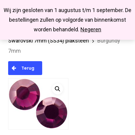
Menu
Skip
Missbluesieraden
Wij zijn gesloten van 1 augustus t/m 1 september. De
search
account
to
Close
bestellingen zullen op volgorde van binnenkomst
main
Menu
worden behandeld.
Negeren
Home
Swarovski
Plakstenen (Flatback)
content
Swarovski 7mm (SS34) plaksteen
Burgundy
7mm
Terug