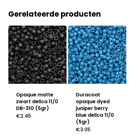
Gerelateerde producten
Opaque matte
Duracoat
zwart delica 11/0
opaque dyed
DB-310 (5gr)
juniper berry
blue delica 11/0
€
2.45
(5gr)
€
3.05