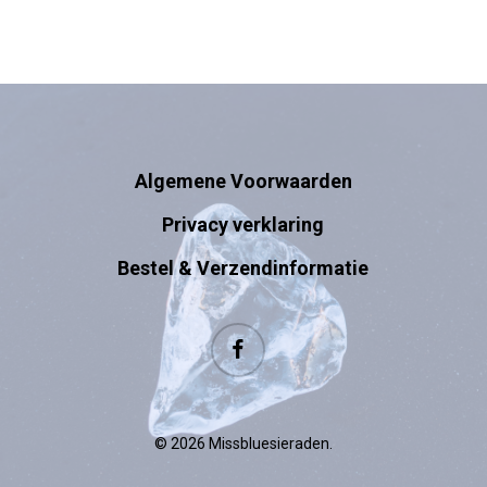
Algemene Voorwaarden
Privacy verklaring
Bestel & Verzendinformatie
facebook
© 2026 Missbluesieraden.