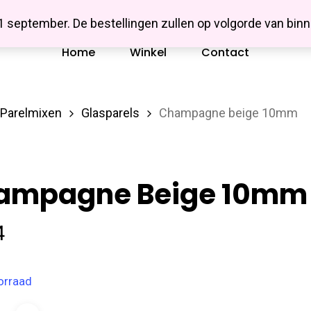
Missbluesieraden
 1 september. De bestellingen zullen op volgorde van b
Home
Winkel
Contact
 Parelmixen
Glasparels
Champagne beige 10mm
ampagne Beige 10mm
4
orraad