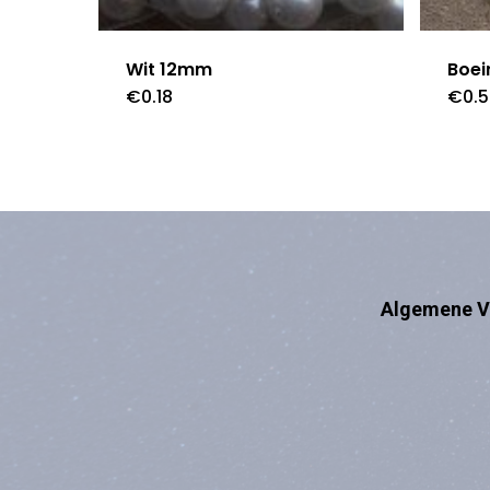
Wit 12mm
Boei
€
0.18
€
0.
Algemene V