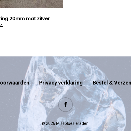
ring 20mm mat zilver
54
oorwaarden
Privacy verklaring
Bestel & Verze
facebook
© 2026 Missbluesieraden.