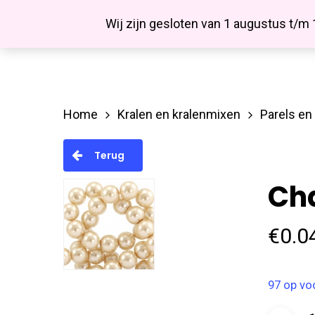
Skip
Facebook
Wij zijn gesloten van 1 augustus t/m
to
main
content
Home
Kralen en kralenmixen
Parels en
Hit enter to search or ESC to close
Terug
Ch
€
0.0
97 op vo