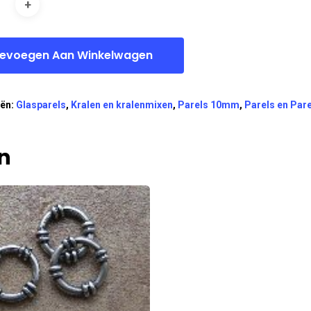
evoegen Aan Winkelwagen
eën:
Glasparels
,
Kralen en kralenmixen
,
Parels 10mm
,
Parels en Par
n