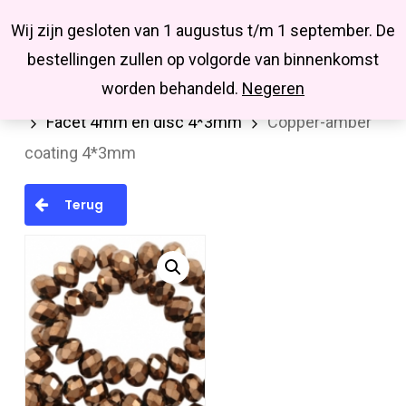
Menu
Skip
Missbluesieraden
Wij zijn gesloten van 1 augustus t/m 1 september. De
search
account
to
Close
bestellingen zullen op volgorde van binnenkomst
main
Menu
worden behandeld.
Negeren
Home
Kralen en kralenmixen
Facetkralen
content
Facet 4mm en disc 4*3mm
Copper-amber
coating 4*3mm
Terug