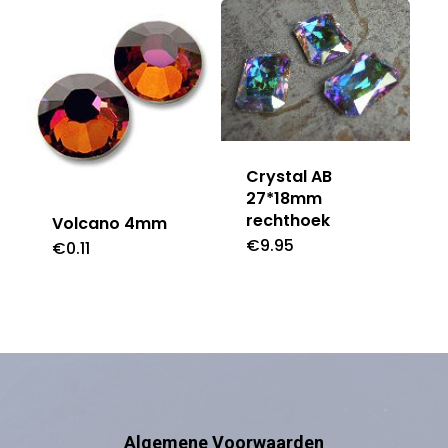
Crystal AB
27*18mm
rechthoek
Volcano 4mm
€
9.95
€
0.11
Algemene Voorwaarden