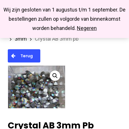
Menu
Skip
Missbluesieraden
Wij zijn gesloten van 1 augustus t/m 1 september. De
search
account
to
Close
bestellingen zullen op volgorde van binnenkomst
main
Menu
worden behandeld.
Negeren
Home
Swarovski
Similistenen (Pointback)
content
3mm
Crystal AB 3mm pb
Terug
Crystal AB 3mm Pb