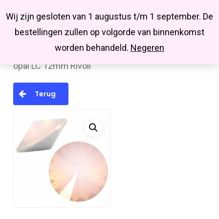
Menu
Skip
Missbluesieraden
Wij zijn gesloten van 1 augustus t/m 1 september. De
search
account
to
Close
bestellingen zullen op volgorde van binnenkomst
main
Menu
worden behandeld.
Negeren
Home
LC Rivoli plakstenen
Dark rose water
content
opal LC 12mm Rivoli
Terug