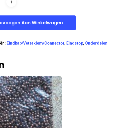
evoegen Aan Winkelwagen
eën:
Eindkap/Veterklem/Connector
,
Eindstop
,
Onderdelen
n