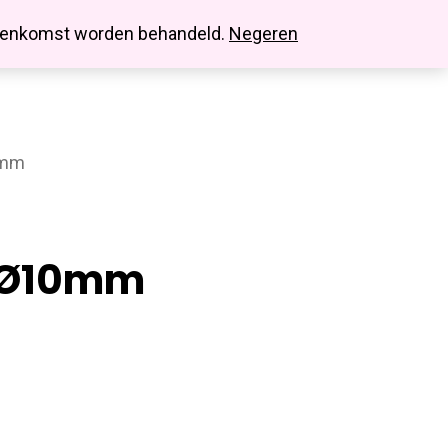
search
account
innenkomst worden behandeld.
Negeren
0mm
) Ø10mm