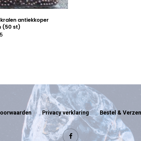
pkralen antiekkoper
(50 st)
55
oorwaarden
Privacy verklaring
Bestel & Verze
facebook