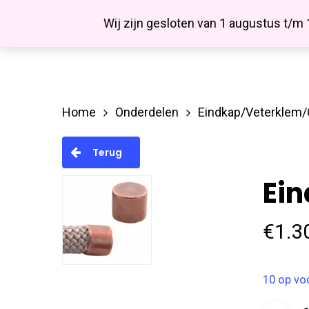
Skip
Facebook
Wij zijn gesloten van 1 augustus t/m
to
main
content
Home
Onderdelen
Eindkap/Veterklem
Hit enter to search or ESC to close
Terug
Ei
€
1.3
10 op vo