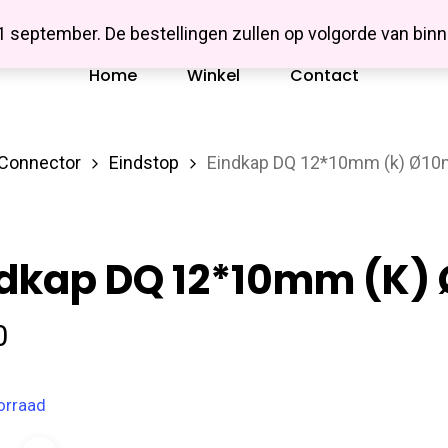
Missbluesieraden
 1 september. De bestellingen zullen op volgorde van b
Home
Winkel
Contact
/Connector
Eindstop
Eindkap DQ 12*10mm (k) Ø1
ndkap DQ 12*10mm (k
0
orraad