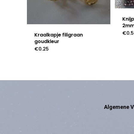
Knij
2mm 
€
0.
Kraalkapje filigraan
goudkleur
€
0.25
Algemene V