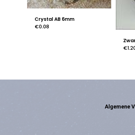
Crystal AB 6mm
€
0.08
Zwa
€
1.2
Algemene V