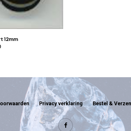
rt 12mm
0
oorwaarden
Privacy verklaring
Bestel & Verze
facebook