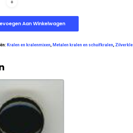
evoegen Aan Winkelwagen
eën:
Kralen en kralenmixen
,
Metalen kralen en schuifkralen
,
Zilverkle
n