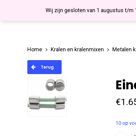
Skip
Facebook
Wij zijn gesloten van 1 augustus t/m
to
main
content
Home
Kralen en kralenmixen
Metalen k
Hit enter to search or ESC to close
Terug
Ein
€
1.6
10 op vo