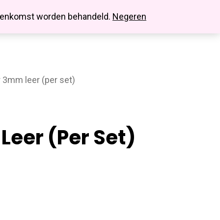
search
account
innenkomst worden behandeld.
Negeren
r 3mm leer (per set)
eer (per Set)