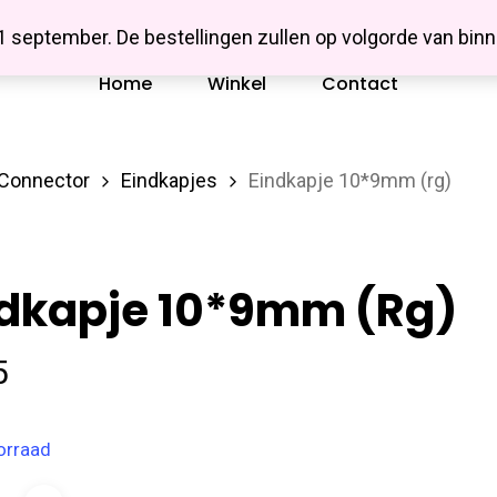
Missbluesieraden
 1 september. De bestellingen zullen op volgorde van b
Home
Winkel
Contact
/Connector
Eindkapjes
Eindkapje 10*9mm (rg)
ndkapje 10*9mm (rg)
5
orraad