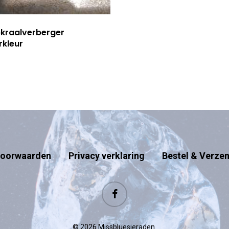
pkraalverberger
rkleur
oorwaarden
Privacy verklaring
Bestel & Verze
facebook
© 2026 Missbluesieraden.