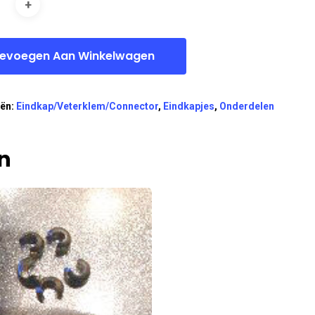
evoegen Aan Winkelwagen
eën:
Eindkap/Veterklem/Connector
,
Eindkapjes
,
Onderdelen
n