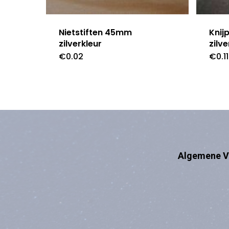
Knij
Nietstiften 45mm
zilve
zilverkleur
€
0.11
€
0.02
Algemene V