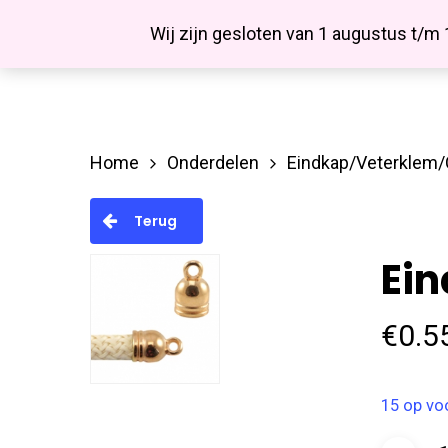
Skip
Facebook
Wij zijn gesloten van 1 augustus t/m
to
main
content
Home
Onderdelen
Eindkap/Veterklem
Hit enter to search or ESC to close
Terug
Ei
€
0.5
15 op vo