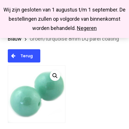
Menu
Skip
Missbluesieraden
Wij zijn gesloten van 1 augustus t/m 1 september. De
search
account
to
Close
bestellingen zullen op volgorde van binnenkomst
main
Menu
worden behandeld.
Negeren
Home
Kralen en kralenmixen
Glaskralen
content
Blauw
Groen/turquoise 8mm DQ parel coating
Terug