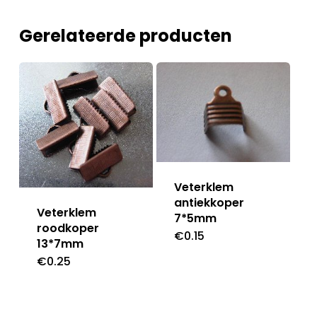
Gerelateerde producten
Veterklem
antiekkoper
Veterklem
7*5mm
roodkoper
€
0.15
13*7mm
€
0.25