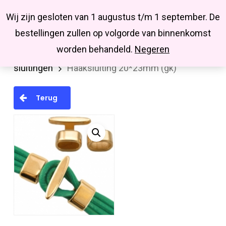
Menu
Skip
Missbluesieraden
Wij zijn gesloten van 1 augustus t/m 1 september. De
search
account
to
Close
bestellingen zullen op volgorde van binnenkomst
main
Menu
worden behandeld.
Negeren
Home
Onderdelen
Sluitingen
Diverse
content
sluitingen
Haaksluiting 20*23mm (gk)
Terug