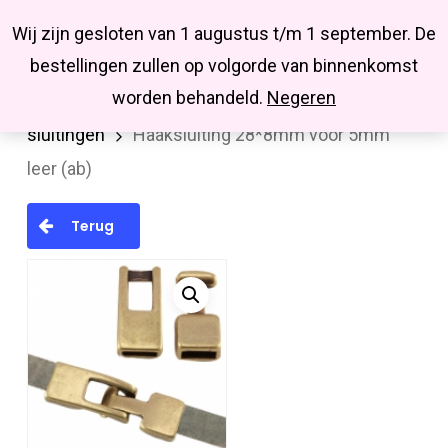
Menu
Skip
Missbluesieraden
Wij zijn gesloten van 1 augustus t/m 1 september. De
search
account
to
Close
bestellingen zullen op volgorde van binnenkomst
main
Menu
worden behandeld.
Negeren
Home
Onderdelen
Sluitingen
Diverse
content
sluitingen
Haaksluiting 28*8mm voor 5mm
leer (ab)
Terug