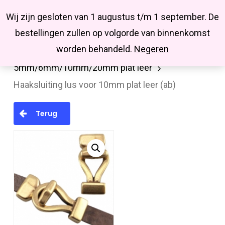
Menu
Skip
Missbluesieraden
Wij zijn gesloten van 1 augustus t/m 1 september. De
search
account
to
Close
bestellingen zullen op volgorde van binnenkomst
main
Menu
worden behandeld.
Negeren
Home
Onderdelen
Sluitingen
Slot
content
5mm/6mm/10mm/20mm plat leer
Haaksluiting lus voor 10mm plat leer (ab)
Terug