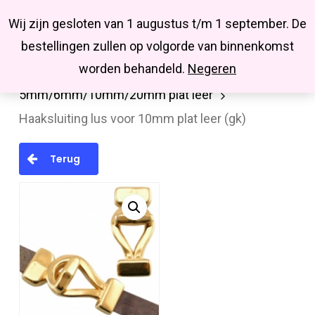
Menu
Skip
Missbluesieraden
Wij zijn gesloten van 1 augustus t/m 1 september. De
search
account
to
Close
bestellingen zullen op volgorde van binnenkomst
main
Menu
worden behandeld.
Negeren
Home
Onderdelen
Sluitingen
Slot
content
5mm/6mm/10mm/20mm plat leer
Haaksluiting lus voor 10mm plat leer (gk)
Terug