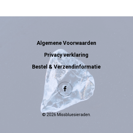
Algemene Voorwaarden
Privacy verklaring
Bestel & Verzendinformatie
facebook
© 2026 Missbluesieraden.