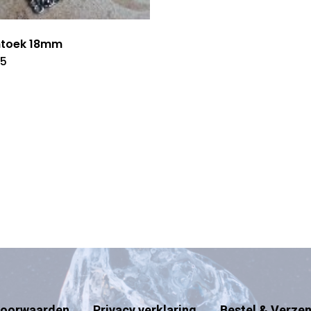
htoek 18mm
45
oorwaarden
Privacy verklaring
Bestel & Verze