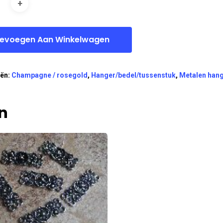
evoegen Aan Winkelwagen
eën:
Champagne / rosegold
,
Hanger/bedel/tussenstuk
,
Metalen han
n