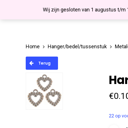
Skip
Facebook
Wij zijn gesloten van 1 augustus t/m
to
main
content
Home
Hanger/bedel/tussenstuk
Metal
Hit enter to search or ESC to close
Terug
Ha
€
0.1
22 op vo