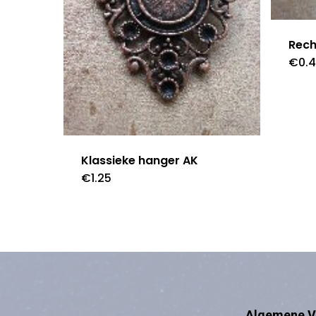
Rec
€
0.
Klassieke hanger AK
€
1.25
Algemene V