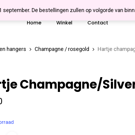
Missbluesieraden
 1 september. De bestellingen zullen op volgorde van b
Home
Winkel
Contact
en hangers
Champagne / rosegold
Hartje champa
rtje Champagne/silve
0
orraad