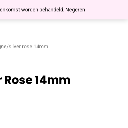
search
account
innenkomst worden behandeld.
Negeren
gne/silver rose 14mm
r Rose 14mm