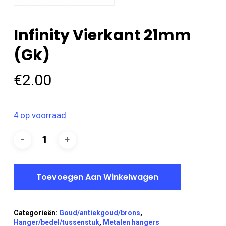
Infinity Vierkant 21mm
(gk)
€
2.00
4 op voorraad
Toevoegen Aan Winkelwagen
Categorieën:
Goud/antiekgoud/brons
,
Hanger/bedel/tussenstuk
,
Metalen hangers