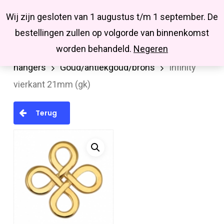
Menu
Skip
Missbluesieraden
Wij zijn gesloten van 1 augustus t/m 1 september. De
search
account
to
Close
bestellingen zullen op volgorde van binnenkomst
main
Menu
worden behandeld.
Negeren
Home
Hanger/bedel/tussenstuk
Metalen
content
hangers
Goud/antiekgoud/brons
Infinity
vierkant 21mm (gk)
Terug