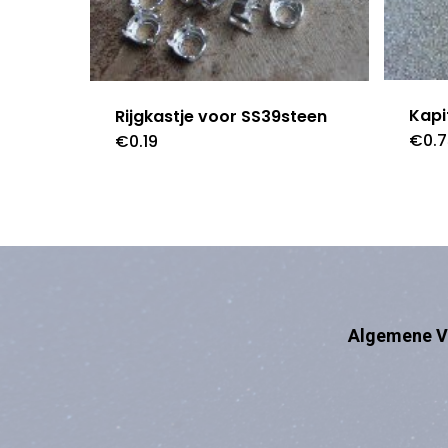
Kapi
Rijgkastje voor SS39steen
€
0.
€
0.19
Algemene V