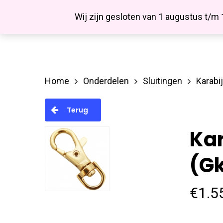
Skip
Facebook
Wij zijn gesloten van 1 augustus t/m
to
main
content
Home
Onderdelen
Sluitingen
Karabij
Hit enter to search or ESC to close
Terug
Kar
(g
€
1.5