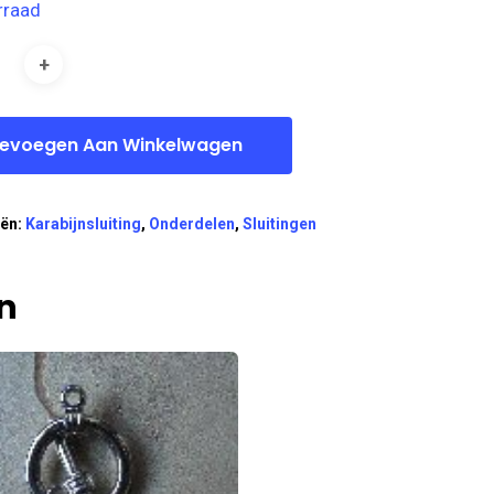
rraad
evoegen Aan Winkelwagen
eën:
Karabijnsluiting
,
Onderdelen
,
Sluitingen
n