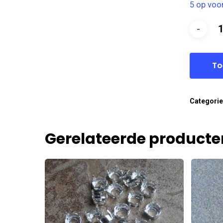
5 op voo
To
Categori
Gerelateerde producte