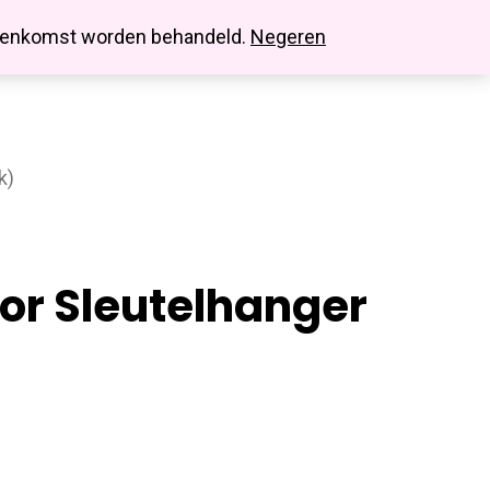
search
account
innenkomst worden behandeld.
Negeren
k)
or Sleutelhanger