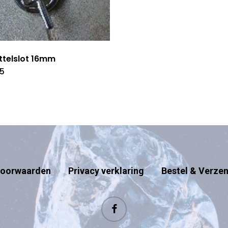
ttelslot 16mm
75
oorwaarden
Privacy verklaring
Bestel & Verze
facebook