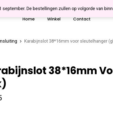
Missbluesieraden
 1 september. De bestellingen zullen op volgorde van b
Home
Winkel
Contact
nsluiting
Karabijnslot 38*16mm voor sleutelhanger (g
abijnslot 38*16mm Vo
k)
5