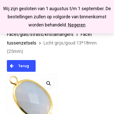
Menu
Skip
Missbluesieraden
Wij zijn gesloten van 1 augustus t/m 1 september. De
search
account
to
Close
bestellingen zullen op volgorde van binnenkomst
main
Menu
worden behandeld.
Negeren
Home
Hanger/bedel/tussenstuk
content
Facet/glas/strass/kristalhangers
Facet
tussenzetsels
Licht grijs/goud 13*18mm
(25mm)
Terug