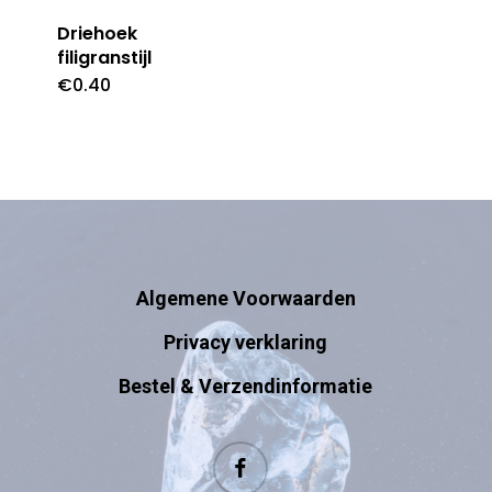
Driehoek
filigranstijl
€
0.40
Algemene Voorwaarden
Privacy verklaring
Bestel & Verzendinformatie
facebook