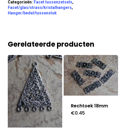
Categorieën:
Facet tussenzetsels
,
Facet/glas/strass/kristalhangers
,
Hanger/bedel/tussenstuk
Gerelateerde producten
Rechtoek 18mm
€
0.45