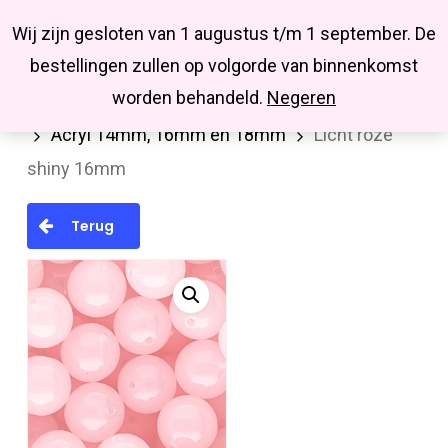
Menu
Skip
Missbluesieraden
Wij zijn gesloten van 1 augustus t/m 1 september. De
search
account
to
Close
bestellingen zullen op volgorde van binnenkomst
main
Menu
worden behandeld.
Negeren
Home
Kralen en kralenmixen
Acryl kralen
content
Acryl 14mm, 16mm en 18mm
Licht roze
shiny 16mm
Terug