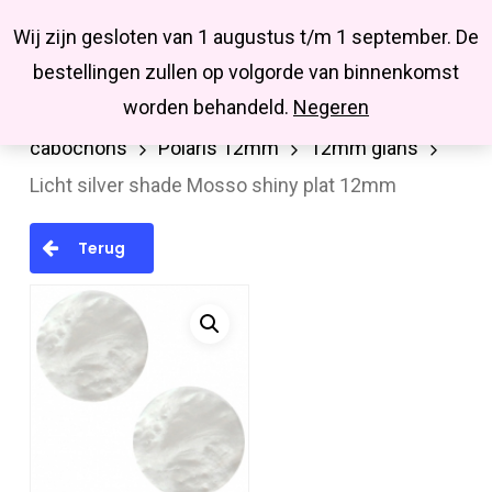
Menu
Skip
Missbluesieraden
Wij zijn gesloten van 1 augustus t/m 1 september. De
search
account
to
Close
bestellingen zullen op volgorde van binnenkomst
main
Menu
worden behandeld.
Negeren
Home
Cabochons/Camee
Polaris
content
cabochons
Polaris 12mm
12mm glans
Licht silver shade Mosso shiny plat 12mm
Terug