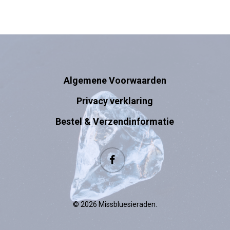
Algemene Voorwaarden
Privacy verklaring
Bestel & Verzendinformatie
facebook
© 2026 Missbluesieraden.