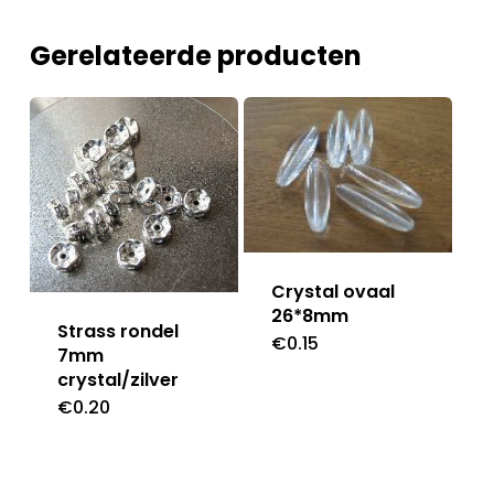
Gerelateerde producten
Crystal ovaal
26*8mm
Strass rondel
€
0.15
7mm
crystal/zilver
€
0.20