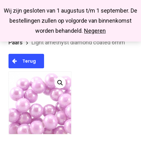
Menu
Skip
Missbluesieraden
Wij zijn gesloten van 1 augustus t/m 1 september. De
search
account
to
Close
bestellingen zullen op volgorde van binnenkomst
main
Menu
worden behandeld.
Negeren
Home
Kralen en kralenmixen
Glaskralen
content
Paars
Light amethyst diamond coated 6mm
Terug