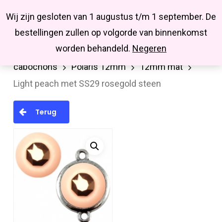
Menu
Skip
Missbluesieraden
Wij zijn gesloten van 1 augustus t/m 1 september. De
search
account
to
Close
bestellingen zullen op volgorde van binnenkomst
main
Menu
worden behandeld.
Negeren
Home
Cabochons/Camee
Polaris
content
cabochons
Polaris 12mm
12mm mat
Light peach met SS29 rosegold steen
Terug