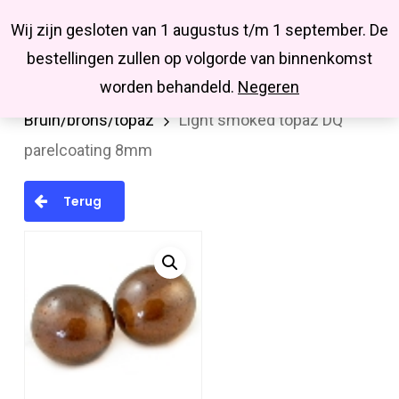
Menu
Skip
Missbluesieraden
Wij zijn gesloten van 1 augustus t/m 1 september. De
search
account
to
Close
bestellingen zullen op volgorde van binnenkomst
main
Menu
worden behandeld.
Negeren
Home
Kralen en kralenmixen
Glaskralen
content
Bruin/brons/topaz
Light smoked topaz DQ
parelcoating 8mm
Terug