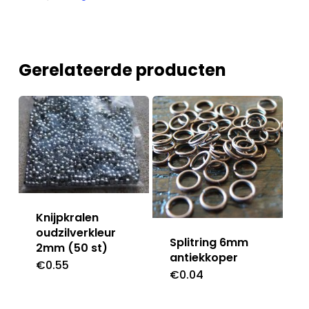
Gerelateerde producten
Knijpkralen
oudzilverkleur
Splitring 6mm
2mm (50 st)
antiekkoper
€
0.55
€
0.04