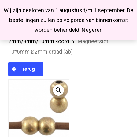
Menu
Skip
Missbluesieraden
Wij zijn gesloten van 1 augustus t/m 1 september. De
search
account
to
Close
bestellingen zullen op volgorde van binnenkomst
main
Menu
worden behandeld.
Negeren
Home
Onderdelen
Sluitingen
Slot voor
content
2mm/3mm/10mm koord
Magneetslot
10*6mm Ø2mm draad (ab)
Terug