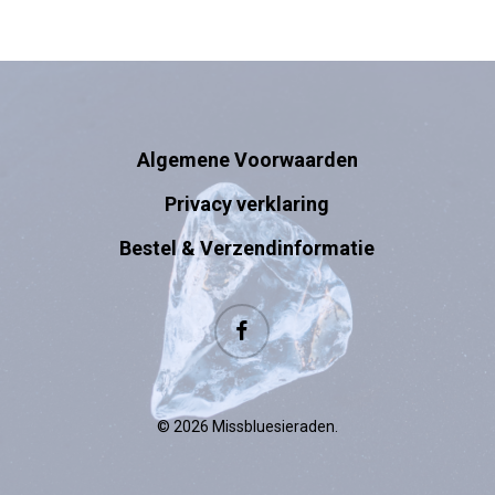
Algemene Voorwaarden
Privacy verklaring
Bestel & Verzendinformatie
facebook
© 2026 Missbluesieraden.