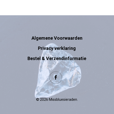
Algemene Voorwaarden
Privacy verklaring
Bestel & Verzendinformatie
facebook
© 2026 Missbluesieraden.