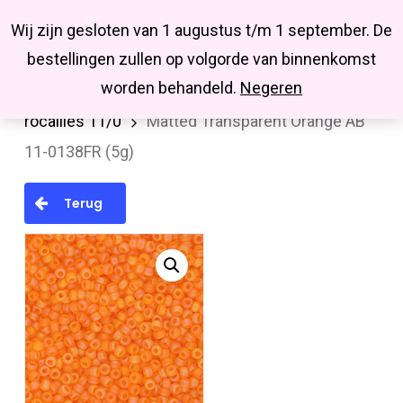
Menu
Skip
Missbluesieraden
Wij zijn gesloten van 1 augustus t/m 1 september. De
search
account
to
Close
bestellingen zullen op volgorde van binnenkomst
main
Menu
worden behandeld.
Negeren
Home
MIYUKI en TOHO rocailles
Miyuki
content
rocailles 11/0
Matted Transparent Orange AB
11-0138FR (5g)
Terug