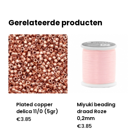
Gerelateerde producten
Plated copper
Miyuki beading
delica 11/0 (5gr)
draad Roze
0,2mm
€
3.85
€
3.85