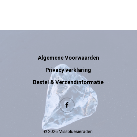
Algemene Voorwaarden
Privacy verklaring
Bestel & Verzendinformatie
facebook
© 2026 Missbluesieraden.