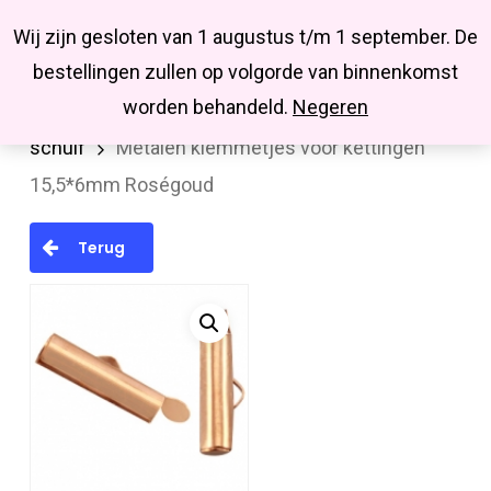
Menu
Skip
Missbluesieraden
Wij zijn gesloten van 1 augustus t/m 1 september. De
search
account
to
Close
bestellingen zullen op volgorde van binnenkomst
main
Menu
worden behandeld.
Negeren
Home
Onderdelen
Miyuki/jasseron/leer
content
schuif
Metalen klemmetjes voor kettingen
15,5*6mm Roségoud
Terug