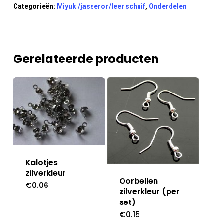
Categorieën:
Miyuki/jasseron/leer schuif
,
Onderdelen
Gerelateerde producten
Kalotjes
zilverkleur
Oorbellen
€
0.06
zilverkleur (per
set)
€
0.15