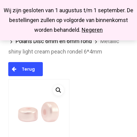
Menu
Skip
Missbluesieraden
Wij zijn gesloten van 1 augustus t/m 1 september. De
search
account
to
Close
bestellingen zullen op volgorde van binnenkomst
main
Menu
worden behandeld.
Negeren
Home
Kralen en kralenmixen
Polaris kralen
content
Polaris Disc 6mm en 6mm rond
Metallic
shiny light cream peach rondel 6*4mm
Terug