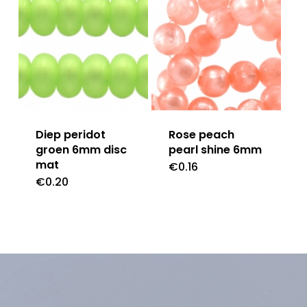
Diep peridot
Rose peach
groen 6mm disc
pearl shine 6mm
mat
€
0.16
€
0.20