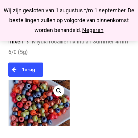
Menu
Skip
Missbluesieraden
Wij zijn gesloten van 1 augustus t/m 1 september. De
search
account
to
Close
bestellingen zullen op volgorde van binnenkomst
main
Menu
worden behandeld.
Negeren
Home
MIYUKI en TOHO rocailles
miyuki
content
mixen
Miyuki rocaillemix Indian Summer 4mm
6/0 (5g)
Terug