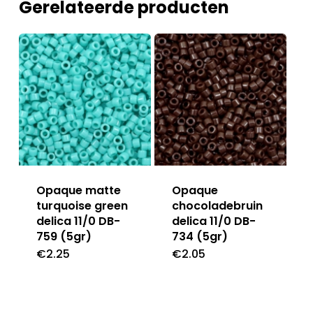
Gerelateerde producten
Opaque matte
Opaque
turquoise green
chocoladebruin
delica 11/0 DB-
delica 11/0 DB-
759 (5gr)
734 (5gr)
€
2.25
€
2.05