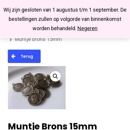
Menu
Skip
Missbluesieraden
Wij zijn gesloten van 1 augustus t/m 1 september. De
search
account
to
Close
bestellingen zullen op volgorde van binnenkomst
main
Menu
worden behandeld.
Negeren
Home
Hanger/bedel/tussenstuk
Muntjes
content
Muntje brons 15mm
Terug
Muntje Brons 15mm