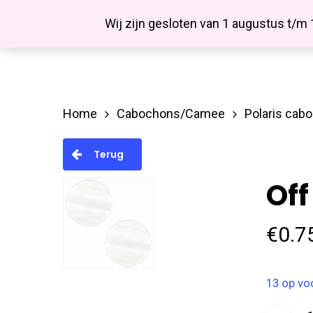
Skip
Facebook
Wij zijn gesloten van 1 augustus t/m
to
main
content
Home
Cabochons/Camee
Polaris cab
Hit enter to search or ESC to close
Terug
Off
€
0.7
13 op vo