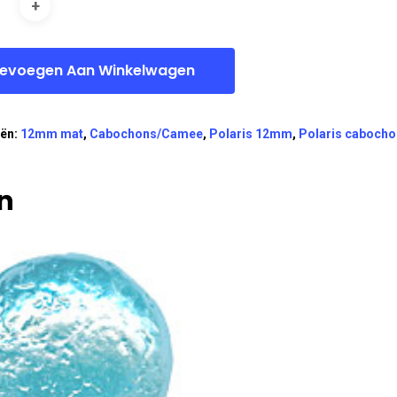
evoegen Aan Winkelwagen
eën:
12mm mat
,
Cabochons/Camee
,
Polaris 12mm
,
Polaris caboch
n