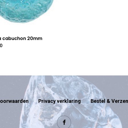
a cabuchon 20mm
50
oorwaarden
Privacy verklaring
Bestel & Verze
facebook