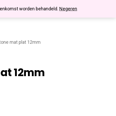
search
account
innenkomst worden behandeld.
Negeren
 tone mat plat 12mm
Plat 12mm