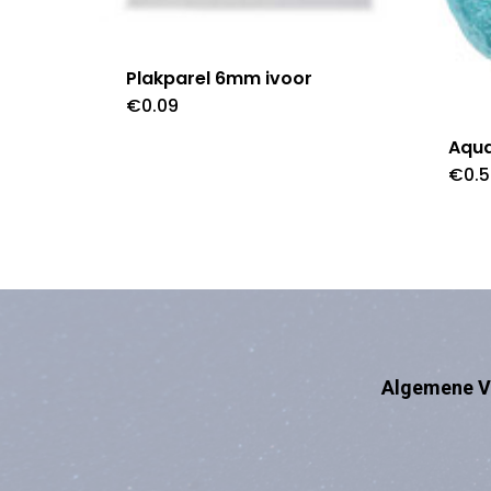
Plakparel 6mm ivoor
€
0.09
Aqu
€
0.
Algemene V