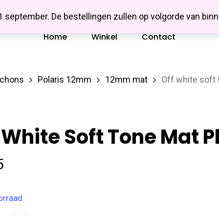
Missbluesieraden
 1 september. De bestellingen zullen op volgorde van b
Home
Winkel
Contact
ochons
Polaris 12mm
12mm mat
Off white soft
 White Soft Tone Mat 
5
orraad