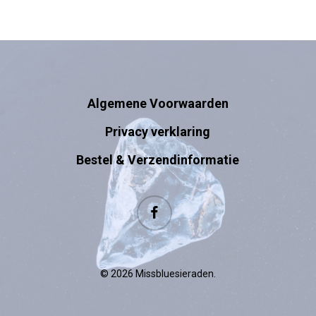
Algemene Voorwaarden
Privacy verklaring
Bestel & Verzendinformatie
facebook
© 2026 Missbluesieraden.