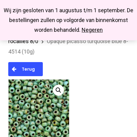
Menu
Skip
Missbluesieraden
Wij zijn gesloten van 1 augustus t/m 1 september. De
search
account
to
Close
bestellingen zullen op volgorde van binnenkomst
main
Menu
worden behandeld.
Negeren
Home
MIYUKI en TOHO rocailles
Miyuki
content
rocailles 8/0
Opaque picasso turquoise blue 8-
4514 (10g)
Terug