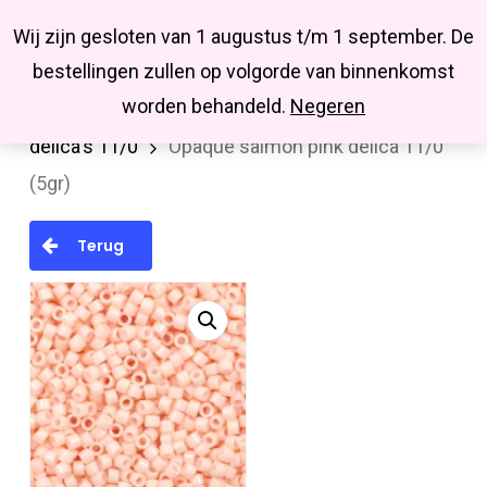
Menu
Skip
Missbluesieraden
Wij zijn gesloten van 1 augustus t/m 1 september. De
search
account
to
Close
bestellingen zullen op volgorde van binnenkomst
main
Menu
worden behandeld.
Negeren
Home
MIYUKI en TOHO rocailles
Miyuki
content
delica's 11/0
Opaque salmon pink delica 11/0
(5gr)
Terug