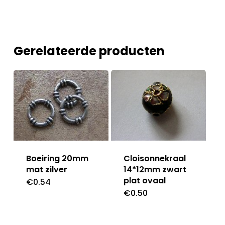
Gerelateerde producten
Boeiring 20mm
Cloisonnekraal
mat zilver
14*12mm zwart
plat ovaal
€
0.54
€
0.50