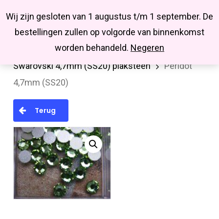
Menu
Skip
Missbluesieraden
Wij zijn gesloten van 1 augustus t/m 1 september. De
search
account
to
Close
bestellingen zullen op volgorde van binnenkomst
main
Menu
worden behandeld.
Negeren
Home
Swarovski
Plakstenen (Flatback)
content
Swarovski 4,7mm (SS20) plaksteen
Peridot
4,7mm (SS20)
Terug