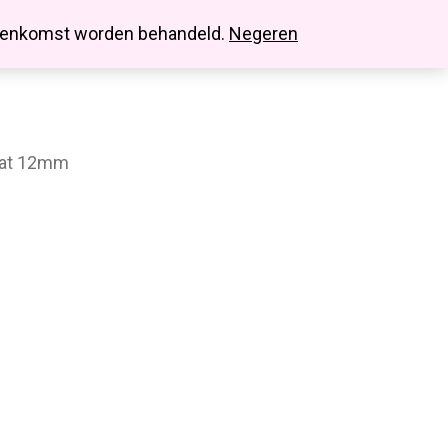
search
account
innenkomst worden behandeld.
Negeren
mat 12mm