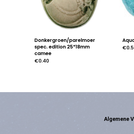
Donkergroen/parelmoer
Aqu
spec. edition 25*18mm
€
0.
camee
€
0.40
Algemene V