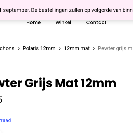
Missbluesieraden
 1 september. De bestellingen zullen op volgorde van b
Home
Winkel
Contact
ochons
Polaris 12mm
12mm mat
Pewter grijs 
ter Grijs Mat 12mm
5
rraad