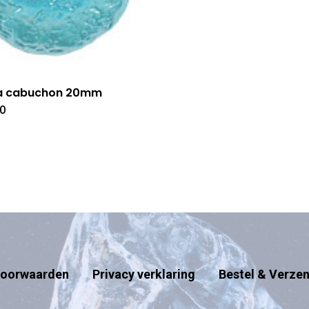
a cabuchon 20mm
50
oorwaarden
Privacy verklaring
Bestel & Verze