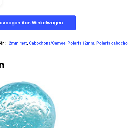
evoegen Aan Winkelwagen
eën:
12mm mat
,
Cabochons/Camee
,
Polaris 12mm
,
Polaris caboch
n