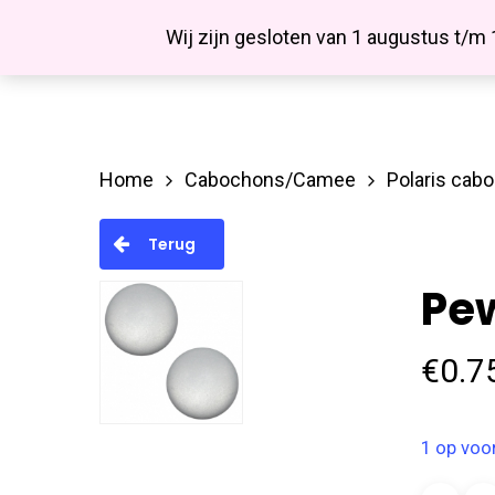
Skip
Facebook
Wij zijn gesloten van 1 augustus t/m
to
main
content
Home
Cabochons/Camee
Polaris cab
Hit enter to search or ESC to close
Terug
Pew
€
0.7
1 op voo