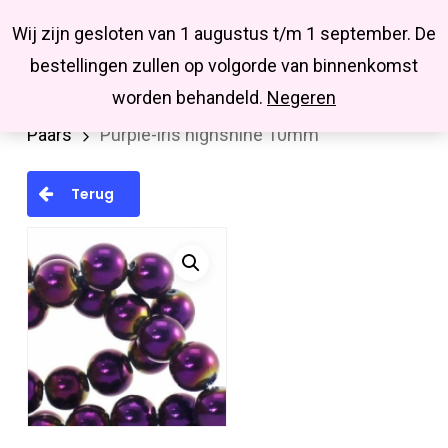
Menu
Skip
Missbluesieraden
Wij zijn gesloten van 1 augustus t/m 1 september. De
search
account
to
Close
bestellingen zullen op volgorde van binnenkomst
main
Menu
worden behandeld.
Negeren
Home
Kralen en kralenmixen
Glaskralen
content
Paars
Purple-iris highshine 10mm
Terug