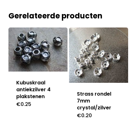
Gerelateerde producten
Kubuskraal
antiekzilver 4
Strass rondel
plakstenen
7mm
€
0.25
crystal/zilver
€
0.20